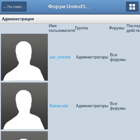
Форум UnitedSouth
← На главную
Администрация
Имя
После
Группа
Форумы
пользователя
действ
Все
aut_vincere
Администраторы
форумы
Все
Barracuda
Администраторы
форумы