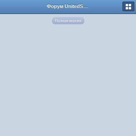
Форум UnitedSouth
Полная версия