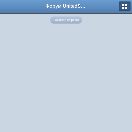
Форум UnitedSouth
Полная версия