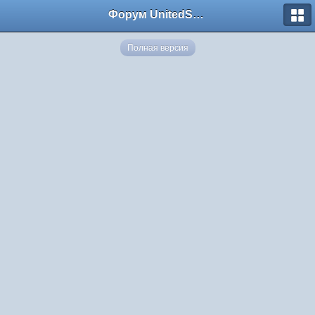
Форум UnitedSouth
Полная версия