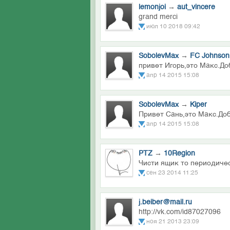
lemonjoi
→
aut_vincere
grand merci
июл 10 2018 09:42
SobolevMax
→
FC Johnson
привет Игорь,это Макс.До
апр 14 2015 15:08
SobolevMax
→
Kiper
Привет Сань,это Макс.Доб
апр 14 2015 15:08
PTZ
→
10Region
Чисти ящик то периодиче
сен 23 2014 11:25
j.beiber@mail.ru
http://vk.com/id87027096
ноя 21 2013 23:09