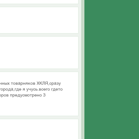
онных товарняков ХКЛЯ,сразу
орода,где я учусь.всего гдето
оров предусмотрено 3