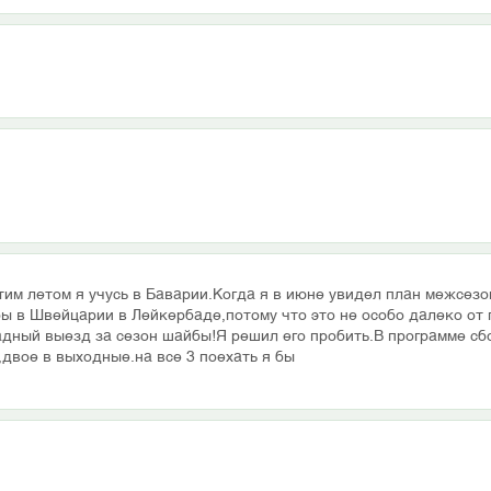
тим летом я учусь в Баварии.Когда я в июне увидел план межсез
ы в Швейцарии в Лейкербаде,потому что это не особо далеко от г
адный выезд за сезон шайбы!Я решил его пробить.В программе сб
,двое в выходные.на все 3 поехать я бы