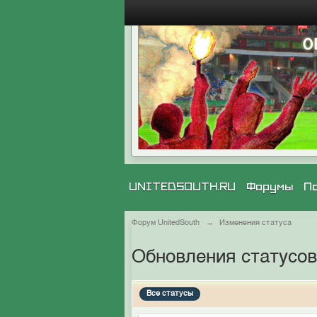
UNITEDSOUTH.RU
Форумы
П
Форум UnitedSouth
→
Изменения статуса
Обновления статусов
Все статусы