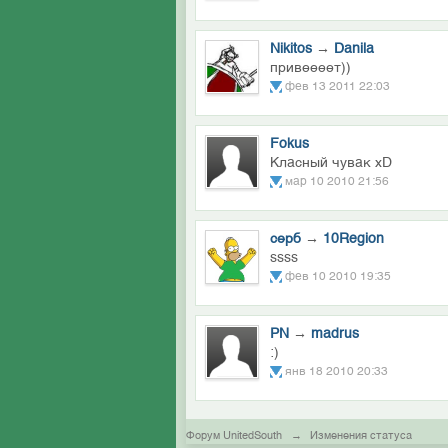
Nikitos
→
Danila
привеееет))
фев 13 2011 22:03
Fokus
Класный чувак xD
мар 10 2010 21:56
серб
→
10Region
ssss
фев 10 2010 19:35
PN
→
madrus
:)
янв 18 2010 20:33
Форум UnitedSouth
→
Изменения статуса