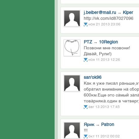
j.beiber@mail.ru
→
Kiper
http://vk.com/id87027096
ноя 21 2013 23:06
PTZ
→
10Region
Позвони мне позвони!
Давай, Рули!)
ноя 11 2013 12:26
san'ok96
Как я уже писал раньше,э
обратил внимание на сбор
600км.Еще это самый зап
товарняка.один в четверг
авг 13 2013 17:45
Ярик
→
Patron
!!!
окт 11 2012 00:02