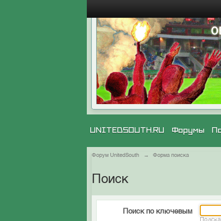
UNITEDSOUTH.RU
Форумы
П
Форум UnitedSouth
→
Форма поиска
Поиск
Поиск по ключевым
Подска