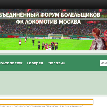
ользователи
Галерея
Магазин
зка: для поиска словосочетания "заключите его в кавычки"