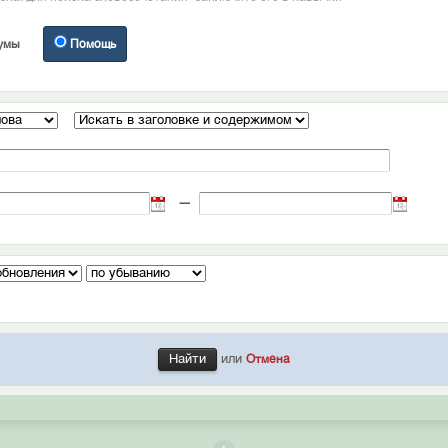
умы
Помощь
—
или
Отмена