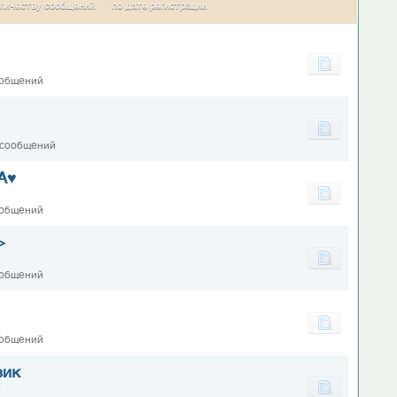
личеству сообщений
по дате регистрации
ообщений
 сообщений
А♥
ообщений
>
ообщений
ообщений
зик
0