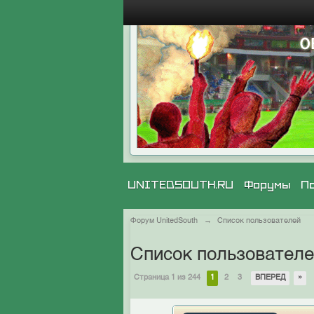
UNITEDSOUTH.RU
Форумы
П
Форум UnitedSouth
→
Список пользователей
Список пользовател
Страница 1 из 244
1
2
3
ВПЕРЕД
»