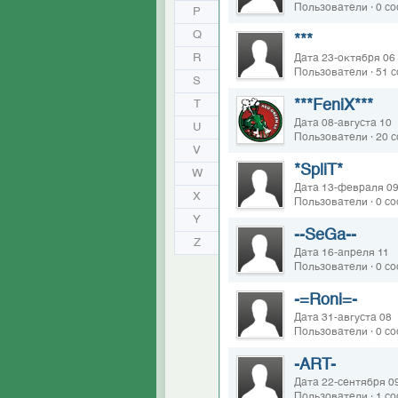
Пользователи · 0 с
P
Q
***
R
Дата 23-октября 06
Пользователи · 51 
S
***FeniX***
T
Дата 08-августа 10
U
Пользователи · 20 
V
*SpliT*
W
Дата 13-февраля 0
X
Пользователи · 0 с
Y
--SeGa--
Z
Дата 16-апреля 11
Пользователи · 0 с
-=Roni=-
Дата 31-августа 08
Пользователи · 0 с
-ART-
Дата 22-сентября 0
Пользователи · 1 с