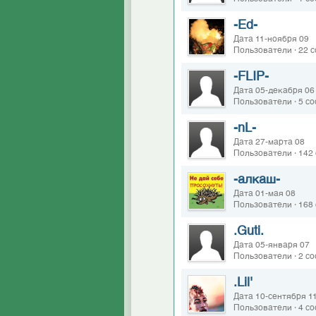
-Ed-
Дата 11-ноября 09
Пользователи · 22 
-FLIP-
Дата 05-декабря 06
Пользователи · 5 с
-nL-
Дата 27-марта 08
Пользователи · 142
-алкаш-
Дата 01-мая 08
Пользователи · 168
.Guti.
Дата 05-января 07
Пользователи · 2 с
.Lil'
Дата 10-сентября 1
Пользователи · 4 с