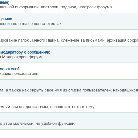
нные)
нальной информации, аватаров, подписи, настроек форума.
щениях
ления по e-mail о новых ответах.
ирование папок Личного Ящика, слежение за письмами, архивация сохр
 модератору о сообщениях
и Модераторов форума.
зователей
мацию пользователя.
а, а также как скрыть свое имя из списка пользователей, находящихс
емым при создании темы, опроса и ответа в тему.
ю этой маленькой, но удобной функции.