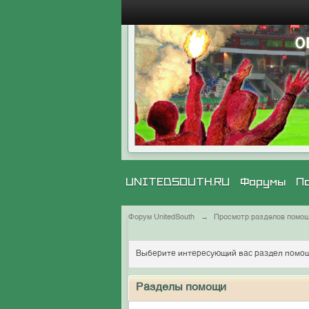
UNITEDSOUTH.RU
Форумы
П
Форум UnitedSouth
→
Просмотр разделов помо
Выберите интересующий вас раздел помощ
Разделы помощи