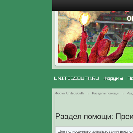
UNITEDSOUTH.RU
Форумы
П
Форум UnitedSouth
→
Разделы помощи
→
Раз
Раздел помощи: Преи
Для полноценного использования всех ф