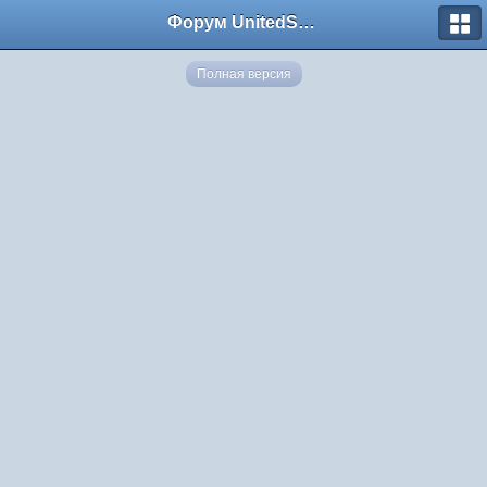
Форум UnitedSouth
Полная версия