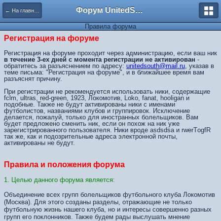
Форум UnitedSouth
← На главную
Правила форума
Регистрация на форуме
Регистрация на форуме проходит через администрацию, если ваш ник
в течение 3-ех дней с момента регистрации не активирован
-
обратитесь за разъяснением по адресу:
unitedsouth@mail.ru
, указав в
теме письма: "Регистрация на форуме", и в ближайшее время вам
разъяснят причину.
При регистрации не рекомендуется использовать ники, содержащие
fclm, ultras, red-green, 1923, Локомотив, Loko, fanat, hooligan и
подобные. Также не будут активированы ники с именами
футболистов, названиями клубов и группировок. Исключение
делается, пожалуй, только для иностранных болельщиков. Вам
будет предложено сменить ник, если он похож на ник уже
зарегистрированного пользователя. Ники вроде asdsdsa и rwerTоgfR
так же, как и подозрительные адреса электронной почты,
активированы не будут.
Правила и положения форума
1. Целью данного форума является:
Объединение всех групп болельщиков футбольного клуба Локомотив
(Москва). Для этого созданы разделы, отражающие не только
футбольную жизнь нашего клуба, но и интересы совершенно разных
групп его поклонников. Также будем рады выслушать мнение