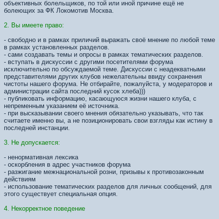
объективных болельщиков, по той или иной причине ещё не
болеющих за ФК Локомотив Москва.
2. Вы имеете право:
- свободно и в рамках приличий выражать своё мнение по любой теме
в рамках установленных разделов.
- сами создавать темы и опросы в рамках тематических разделов.
- вступать в дискуссии с другими посетителями форума
исключительно по обсуждаемой теме. Дискуссии с неадекватными
представителями других клубов нежелательны ввиду сохранения
чистоты нашего форума. Не отбирайте, пожалуйста, у модераторов и
администрации сайта последний кусок хлеба)))
- публиковать информацию, касающуюся жизни нашего клуба, с
непременным указанием её источника.
- при высказывании своего мнения обязательно указывать, что так
считаете именно вы, а не позиционировать свои взгляды как истину в
последней инстанции.
3. Не допускается:
- ненормативная лексика
- оскорбления в адрес участников форума
- разжигание межнациональной розни, призывы к противозаконным
действиям
- использование тематических разделов для личных сообщений, для
этого существует специальная опция.
4. Некорректное поведение