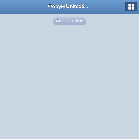
Форум UnitedSouth
Полная версия