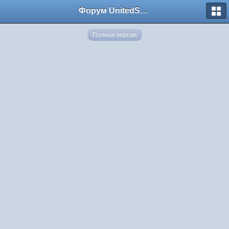
Форум UnitedSouth
Полная версия