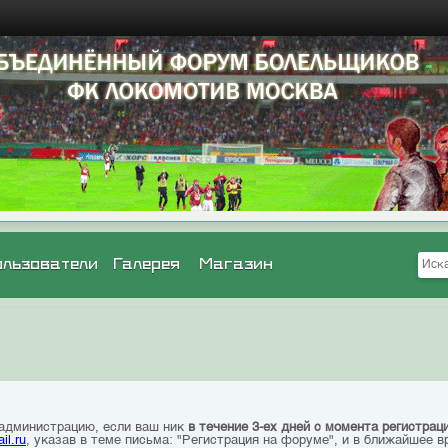
ользователи
Галерея
Магазин
 администрацию, если ваш ник
в течение 3-ех дней с момента регистрац
il.ru
, указав в теме письма: "Регистрация на форуме", и в ближайшее в