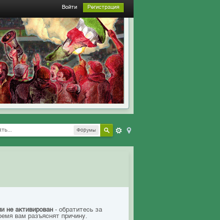
Войти
Регистрация
Форумы
ии не активирован
- обратитесь за
ремя вам разъяснят причину.