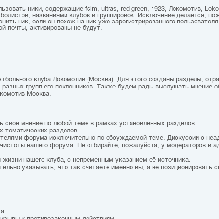
зовать ники, содержащие fclm, ultras, red-green, 1923, Локомотив, Loko,
болистов, названиями клубов и группировок. Исключение делается, по
ить ник, если он похож на ник уже зарегистрированного пользователя.
ой почты, активированы не будут.
утбольного клуба Локомотив (Москва). Для этого созданы разделы, от
о разных групп его поклонников. Также будем рады выслушать мнение о
окомотив Москва.
ть своё мнение по любой теме в рамках установленных разделов.
ах тематических разделов.
тителями форума исключительно по обсуждаемой теме. Дискуссии с не
чистоты нашего форума. Не отбирайте, пожалуйста, у модераторов и а
 жизни нашего клуба, с непременным указанием её источника.
тельно указывать, что так считаете именно вы, а не позиционировать с
ма
призывы к противозаконным действиям