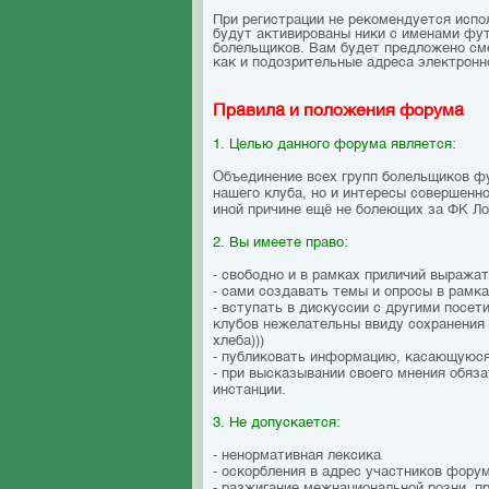
При регистрации не рекомендуется исполь
будут активированы ники с именами фут
болельщиков. Вам будет предложено смен
как и подозрительные адреса электронн
Правила и положения форума
1. Целью данного форума является:
Объединение всех групп болельщиков ф
нашего клуба, но и интересы совершенн
иной причине ещё не болеющих за ФК Л
2. Вы имеете право:
- свободно и в рамках приличий выража
- сами создавать темы и опросы в рамк
- вступать в дискуссии с другими посе
клубов нежелательны ввиду сохранения 
хлеба)))
- публиковать информацию, касающуюся
- при высказывании своего мнения обяза
инстанции.
3. Не допускается:
- ненормативная лексика
- оскорбления в адрес участников фору
- разжигание межнациональной розни, 