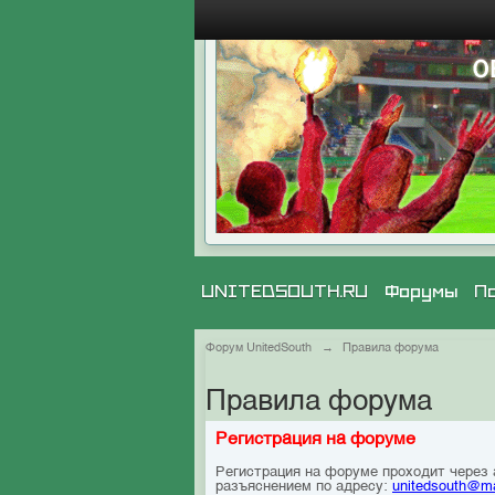
UNITEDSOUTH.RU
Форумы
П
Форум UnitedSouth
→
Правила форума
Правила форума
Регистрация на форуме
Регистрация на форуме проходит через
разъяснением по адресу:
unitedsouth@ma