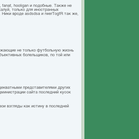
 fanat, hooligan и подобные. Также не
жалуй, только для иностранных
 Ники вроде asdsdsa и rwerTоgfR так же,
ражающие не только футбольную жизнь
бъективных болельщиков, по той или
адекватными представителями других
дминистрации сайта последний кусок
вои взгляды как истину в последней