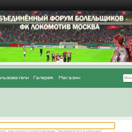
ользователи
Галерея
Магазин
зка: для поиска словосочетания "заключите его в кавычки"