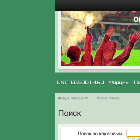
UNITEDSOUTH.RU
Форумы
П
Форум UnitedSouth
→
Форма поиска
Поиск
Поиск по ключевым
Подска