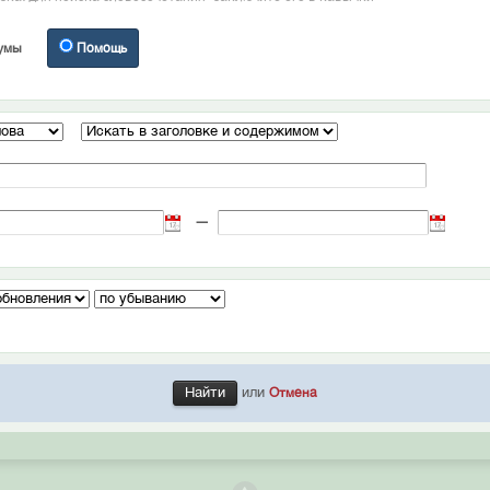
умы
Помощь
—
или
Отмена