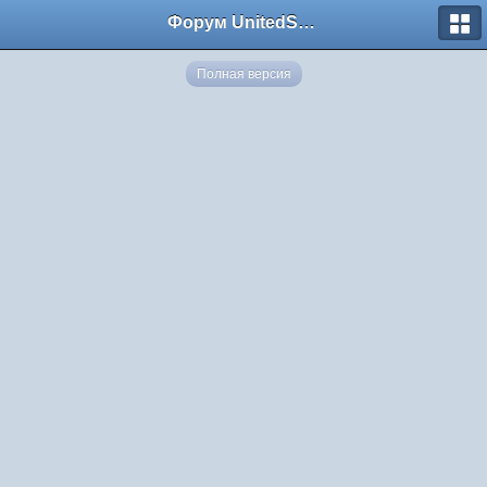
Форум UnitedSouth
Полная версия