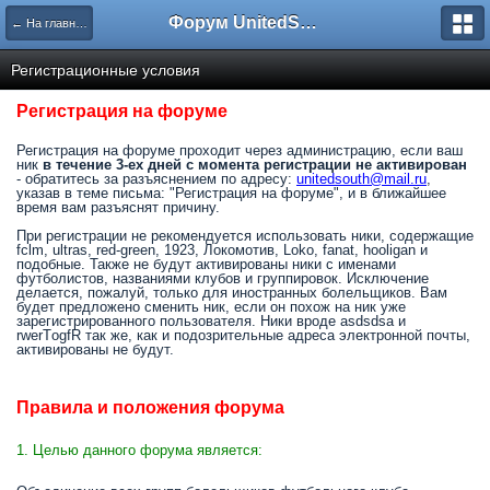
Форум UnitedSouth
← На главную
Регистрационные условия
Регистрация на форуме
Регистрация на форуме проходит через администрацию, если ваш
ник
в течение 3-ех дней с момента регистрации не активирован
- обратитесь за разъяснением по адресу:
unitedsouth@mail.ru
,
указав в теме письма: "Регистрация на форуме", и в ближайшее
время вам разъяснят причину.
При регистрации не рекомендуется использовать ники, содержащие
fclm, ultras, red-green, 1923, Локомотив, Loko, fanat, hooligan и
подобные. Также не будут активированы ники с именами
футболистов, названиями клубов и группировок. Исключение
делается, пожалуй, только для иностранных болельщиков. Вам
будет предложено сменить ник, если он похож на ник уже
зарегистрированного пользователя. Ники вроде asdsdsa и
rwerTоgfR так же, как и подозрительные адреса электронной почты,
активированы не будут.
Правила и положения форума
1. Целью данного форума является: