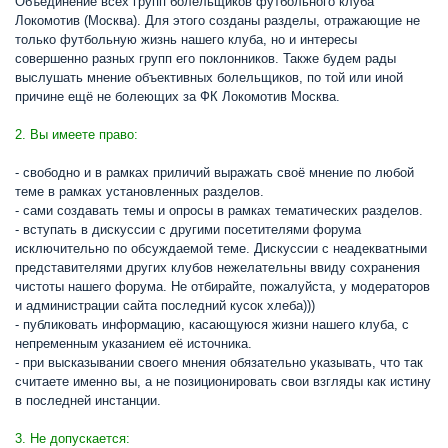
Объединение всех групп болельщиков футбольного клуба
Локомотив (Москва). Для этого созданы разделы, отражающие не
только футбольную жизнь нашего клуба, но и интересы
совершенно разных групп его поклонников. Также будем рады
выслушать мнение объективных болельщиков, по той или иной
причине ещё не болеющих за ФК Локомотив Москва.
2. Вы имеете право:
- свободно и в рамках приличий выражать своё мнение по любой
теме в рамках установленных разделов.
- сами создавать темы и опросы в рамках тематических разделов.
- вступать в дискуссии с другими посетителями форума
исключительно по обсуждаемой теме. Дискуссии с неадекватными
представителями других клубов нежелательны ввиду сохранения
чистоты нашего форума. Не отбирайте, пожалуйста, у модераторов
и администрации сайта последний кусок хлеба)))
- публиковать информацию, касающуюся жизни нашего клуба, с
непременным указанием её источника.
- при высказывании своего мнения обязательно указывать, что так
считаете именно вы, а не позиционировать свои взгляды как истину
в последней инстанции.
3. Не допускается: