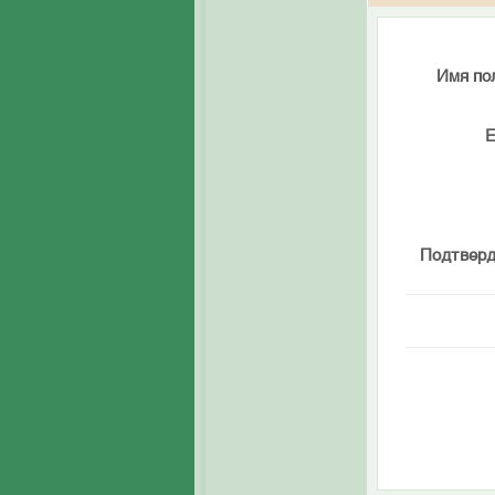
Имя по
E
Подтверд