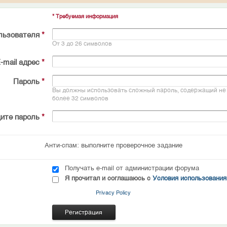
* Требуемая информация
льзователя
*
От 3 до 26 символов
-mail адрес
*
Пароль
*
Вы должны использовать сложный пароль, содержащий не 
более 32 символов
ите пароль
*
Анти-спам: выполните проверочное задание
Получать e-mail от администрации форума
Я прочитал и соглашаюсь с
Условия использования
Privacy Policy