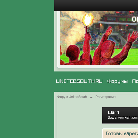
UNITEDSOUTH.RU
Форумы
П
Форум UnitedSouth
→
Регистрация
Шаг 1
Ваша учетная зап
Готовы зарег