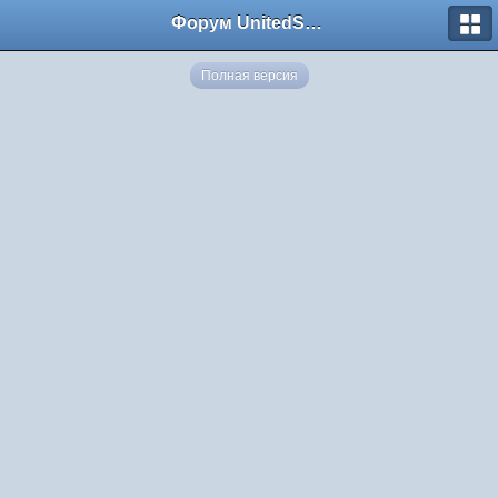
Форум UnitedSouth
Полная версия