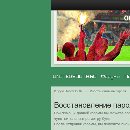
UNITEDSOUTH.RU
Форумы
П
Форум UnitedSouth
→
Восстановление пароля
Восстановление пар
При помощи данной формы вы можете сбро
чувствительны к регистру букв.
После отправки формы, вы получите пись