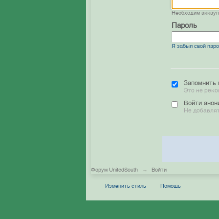
Необходим аккау
Пароль
Я забыл свой пар
Запомнить 
Это не реко
Войти анон
Не добавлят
Форум UnitedSouth
→
Войти
Изменить стиль
Помощь