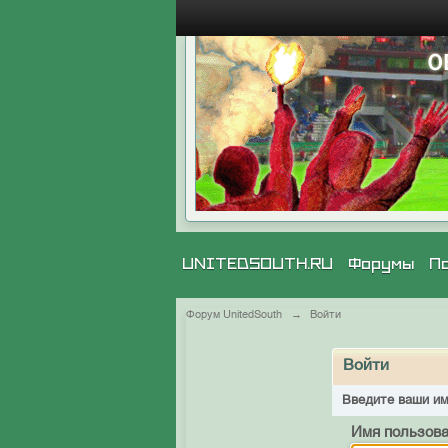
UNITEDSOUTH.RU
Форумы
П
Форум UnitedSouth
→
Войти
Войти
Введите ваши им
Имя пользова