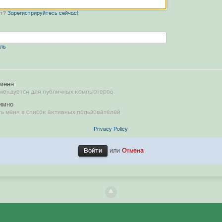
нт?
Зарегистрируйтесь сейчас!
оль
меня
мендуется для публичных компьютеров
имно
ь меня в список активных пользователей
Privacy Policy
или
Отмена