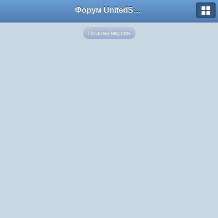
Форум UnitedSouth
Полная версия