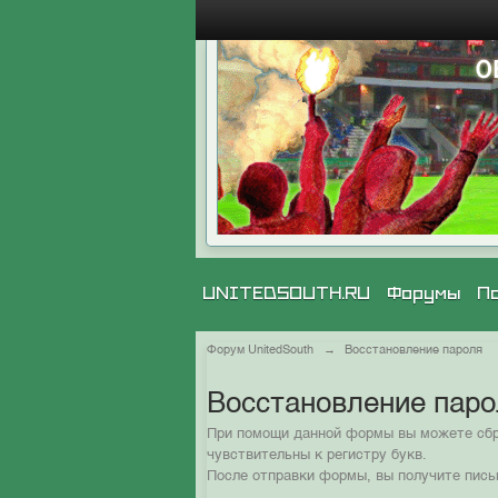
UNITEDSOUTH.RU
Форумы
П
Форум UnitedSouth
→
Восстановление пароля
Восстановление пар
При помощи данной формы вы можете сбро
чувствительны к регистру букв.
После отправки формы, вы получите пись