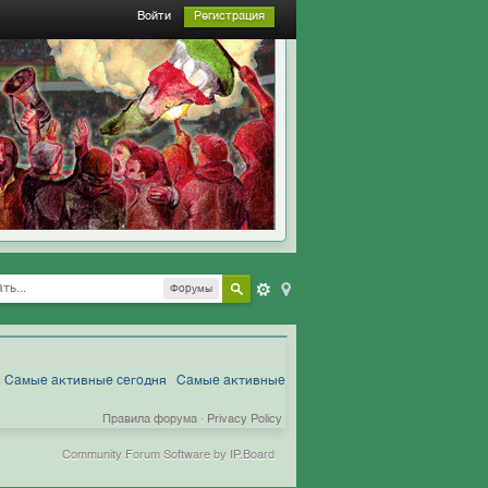
Войти
Регистрация
Форумы
Самые активные сегодня
Самые активные
Правила форума
·
Privacy Policy
Community Forum Software by IP.Board