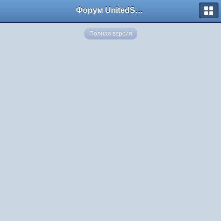
Форум UnitedSouth
Полная версия