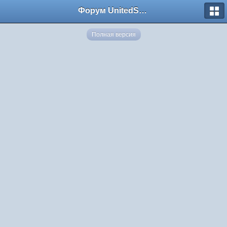
Форум UnitedSouth
Полная версия