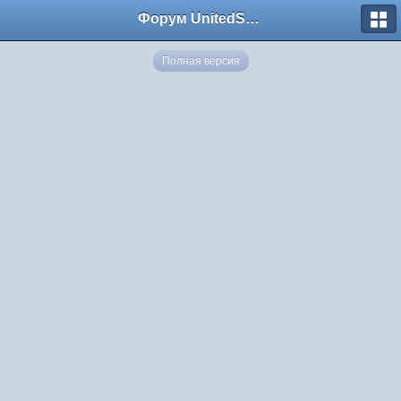
Форум UnitedSouth
Полная версия