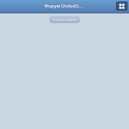
Форум UnitedSouth
Полная версия