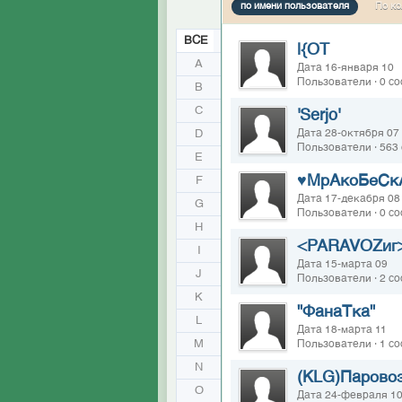
по имени пользователя
По ко
ВСЕ
|{OT
A
Дата 16-января 10
Пользователи · 0 с
B
C
'Serjo'
D
Дата 28-октября 07
Пользователи · 563
E
♥МрАкоБеСк
F
Дата 17-декабря 08
G
Пользователи · 0 с
H
<PARAVOZиг
I
Дата 15-марта 09
J
Пользователи · 2 с
K
"ФанаТка"
L
Дата 18-марта 11
M
Пользователи · 1 с
N
(KLG)Парово
O
Дата 24-февраля 1