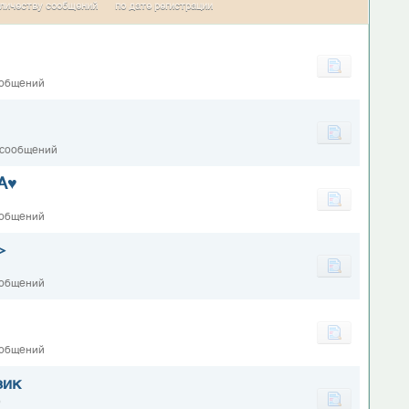
личеству сообщений
по дате регистрации
ообщений
 сообщений
А♥
ообщений
>
ообщений
ообщений
зик
0