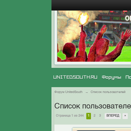
UNITEDSOUTH.RU
Форумы
П
Форум UnitedSouth
→
Список пользователей
Список пользовател
Страница 1 из 244
1
2
3
ВПЕРЕД
»