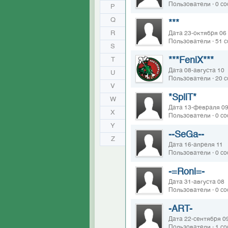
Пользователи · 0 с
P
Q
***
R
Дата 23-октября 06
Пользователи · 51 
S
***FeniX***
T
Дата 08-августа 10
U
Пользователи · 20 
V
*SpliT*
W
Дата 13-февраля 0
X
Пользователи · 0 с
Y
--SeGa--
Z
Дата 16-апреля 11
Пользователи · 0 с
-=Roni=-
Дата 31-августа 08
Пользователи · 0 с
-ART-
Дата 22-сентября 0
Пользователи · 1 с