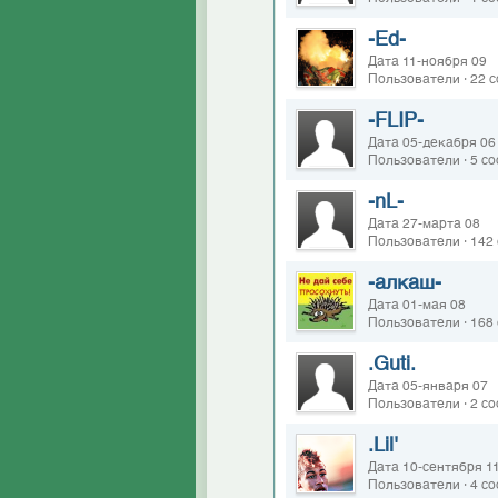
-Ed-
Дата 11-ноября 09
Пользователи · 22 
-FLIP-
Дата 05-декабря 06
Пользователи · 5 с
-nL-
Дата 27-марта 08
Пользователи · 142
-алкаш-
Дата 01-мая 08
Пользователи · 168
.Guti.
Дата 05-января 07
Пользователи · 2 с
.Lil'
Дата 10-сентября 1
Пользователи · 4 с