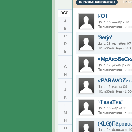
по имени пользователя
По ко
ВСЕ
|{OT
A
Дата 16-января 10
Пользователи · 0 с
B
C
'Serjo'
D
Дата 28-октября 07
Пользователи · 563
E
♥МрАкоБеСк
F
Дата 17-декабря 08
G
Пользователи · 0 с
H
<PARAVOZиг
I
Дата 15-марта 09
J
Пользователи · 2 с
K
"ФанаТка"
L
Дата 18-марта 11
M
Пользователи · 1 с
N
(KLG)Парово
O
Дата 24-февраля 1