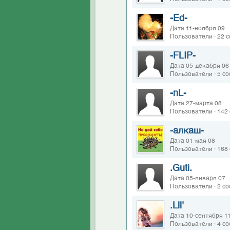
-Ed-
Дата 11-ноября 09
Пользователи · 22 
-FLIP-
Дата 05-декабря 06
Пользователи · 5 с
-nL-
Дата 27-марта 08
Пользователи · 142
-алкаш-
Дата 01-мая 08
Пользователи · 168
.Guti.
Дата 05-января 07
Пользователи · 2 с
.Lil'
Дата 10-сентября 1
Пользователи · 4 с