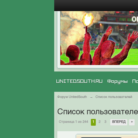
UNITEDSOUTH.RU
Форумы
П
Форум UnitedSouth
→
Список пользователей
Список пользовател
Страница 1 из 244
1
2
3
ВПЕРЕД
»