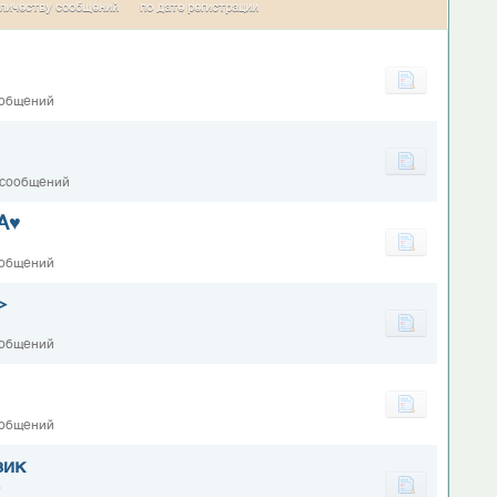
личеству сообщений
по дате регистрации
ообщений
 сообщений
А♥
ообщений
>
ообщений
ообщений
зик
0