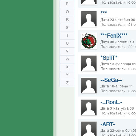
Пользователи · 0 с
P
Q
***
R
Дата 23-октября 06
Пользователи · 51 
S
***FeniX***
T
Дата 08-августа 10
U
Пользователи · 20 
V
*SpliT*
W
Дата 13-февраля 0
X
Пользователи · 0 с
Y
--SeGa--
Z
Дата 16-апреля 11
Пользователи · 0 с
-=Roni=-
Дата 31-августа 08
Пользователи · 0 с
-ART-
Дата 22-сентября 0
Пользователи · 1 с