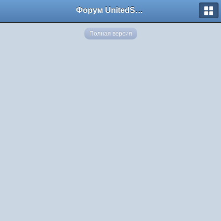
Форум UnitedSouth
Полная версия