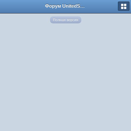
Форум UnitedSouth
Полная версия