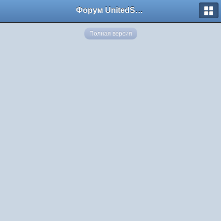
Форум UnitedSouth
Полная версия