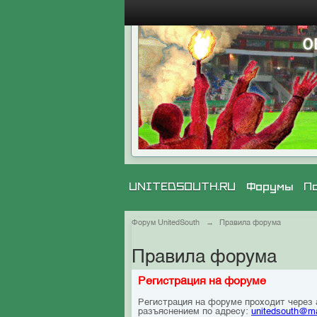
UNITEDSOUTH.RU
Форумы
П
Форум UnitedSouth
→
Правила форума
Правила форума
Регистрация на форуме
Регистрация на форуме проходит через
разъяснением по адресу:
unitedsouth@ma