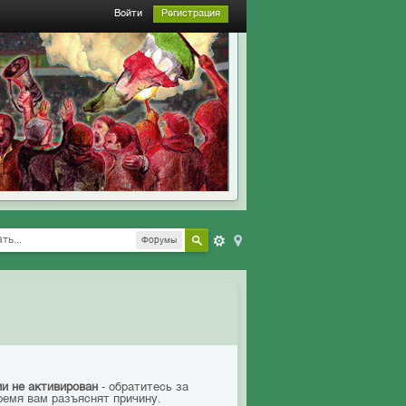
Войти
Регистрация
Форумы
ии не активирован
- обратитесь за
ремя вам разъяснят причину.