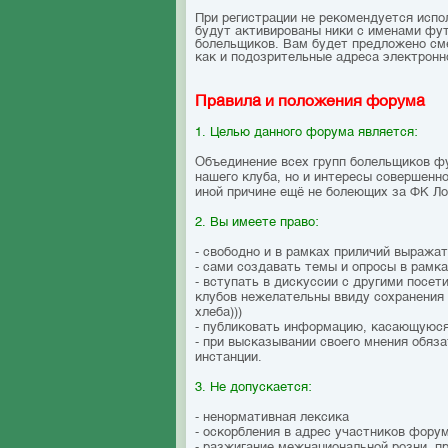
При регистрации не рекомендуется исполь
будут активированы ники с именами фут
болельщиков. Вам будет предложено смен
как и подозрительные адреса электронн
Правила и положения форума
1. Целью данного форума является:
Объединение всех групп болельщиков ф
нашего клуба, но и интересы совершенн
иной причине ещё не болеющих за ФК Л
2. Вы имеете право:
- свободно и в рамках приличий выража
- сами создавать темы и опросы в рамк
- вступать в дискуссии с другими посе
клубов нежелательны ввиду сохранения 
хлеба)))
- публиковать информацию, касающуюся
- при высказывании своего мнения обяза
инстанции.
3. Не допускается:
- ненормативная лексика
- оскорбления в адрес участников фору
- разжигание межнациональной розни, 