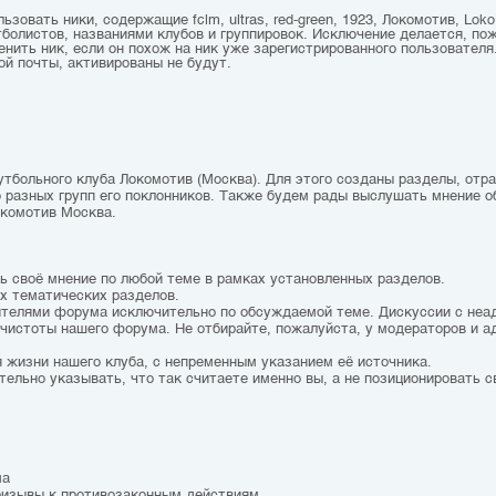
зовать ники, содержащие fclm, ultras, red-green, 1923, Локомотив, Loko,
болистов, названиями клубов и группировок. Исключение делается, по
ить ник, если он похож на ник уже зарегистрированного пользователя.
ой почты, активированы не будут.
утбольного клуба Локомотив (Москва). Для этого созданы разделы, от
о разных групп его поклонников. Также будем рады выслушать мнение о
окомотив Москва.
ть своё мнение по любой теме в рамках установленных разделов.
ах тематических разделов.
тителями форума исключительно по обсуждаемой теме. Дискуссии с не
чистоты нашего форума. Не отбирайте, пожалуйста, у модераторов и а
 жизни нашего клуба, с непременным указанием её источника.
тельно указывать, что так считаете именно вы, а не позиционировать с
ма
призывы к противозаконным действиям