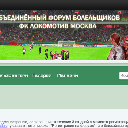
ользователи
Галерея
Магазин
 администрацию, если ваш ник
в течение 3-ех дней с момента регистрац
il.ru
, указав в теме письма: "Регистрация на форуме", и в ближайшее в