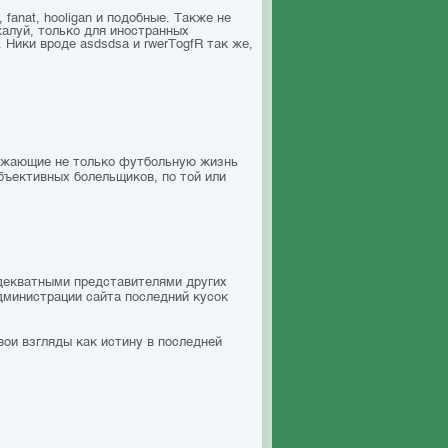
 fanat, hooligan и подобные. Также не
жалуй, только для иностранных
 Ники вроде asdsdsa и rwerTоgfR так же,
ражающие не только футбольную жизнь
бъективных болельщиков, по той или
адекватными представителями других
дминистрации сайта последний кусок
вои взгляды как истину в последней