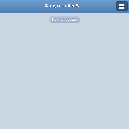
Форум UnitedSouth
Полная версия