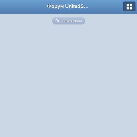
Форум UnitedSouth
Полная версия