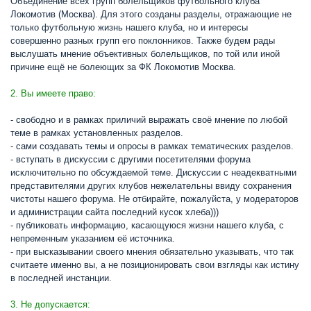
Объединение всех групп болельщиков футбольного клуба
Локомотив (Москва). Для этого созданы разделы, отражающие не
только футбольную жизнь нашего клуба, но и интересы
совершенно разных групп его поклонников. Также будем рады
выслушать мнение объективных болельщиков, по той или иной
причине ещё не болеющих за ФК Локомотив Москва.
2. Вы имеете право:
- свободно и в рамках приличий выражать своё мнение по любой
теме в рамках установленных разделов.
- сами создавать темы и опросы в рамках тематических разделов.
- вступать в дискуссии с другими посетителями форума
исключительно по обсуждаемой теме. Дискуссии с неадекватными
представителями других клубов нежелательны ввиду сохранения
чистоты нашего форума. Не отбирайте, пожалуйста, у модераторов
и администрации сайта последний кусок хлеба)))
- публиковать информацию, касающуюся жизни нашего клуба, с
непременным указанием её источника.
- при высказывании своего мнения обязательно указывать, что так
считаете именно вы, а не позиционировать свои взгляды как истину
в последней инстанции.
3. Не допускается: