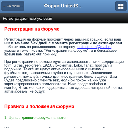
Форум UnitedSouth
← На главную
Регистрационные условия
Регистрация на форуме
Регистрация на форуме проходит через администрацию, если ваш
ник
в течение 3-ех дней с момента регистрации не активирован
- обратитесь за разъяснением по адресу:
unitedsouth@mail.ru
,
указав в теме письма: "Регистрация на форуме", и в ближайшее
время вам разъяснят причину.
При регистрации не рекомендуется использовать ники, содержащие
fclm, ultras, red-green, 1923, Локомотив, Loko, fanat, hooligan и
подобные. Также не будут активированы ники с именами
футболистов, названиями клубов и группировок. Исключение
делается, пожалуй, только для иностранных болельщиков. Вам
будет предложено сменить ник, если он похож на ник уже
зарегистрированного пользователя. Ники вроде asdsdsa и
rwerTоgfR так же, как и подозрительные адреса электронной почты,
активированы не будут.
Правила и положения форума
1. Целью данного форума является: