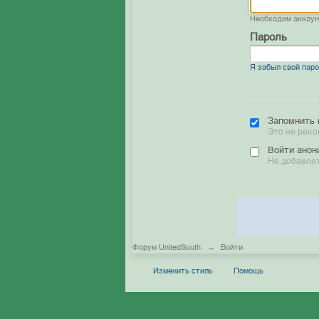
Необходим аккау
Пароль
Я забыл свой пар
Запомнить 
Это не реко
Войти анон
Не добавлят
Форум UnitedSouth
→
Войти
Изменить стиль
Помощь