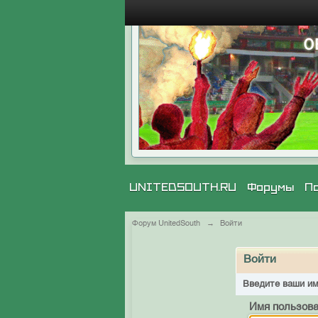
UNITEDSOUTH.RU
Форумы
П
Форум UnitedSouth
→
Войти
Войти
Введите ваши им
Имя пользова