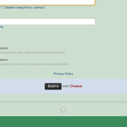
нт?
Зарегистрируйтесь сейчас!
оль
меня
мендуется для публичных компьютеров
имно
ь меня в список активных пользователей
Privacy Policy
или
Отмена