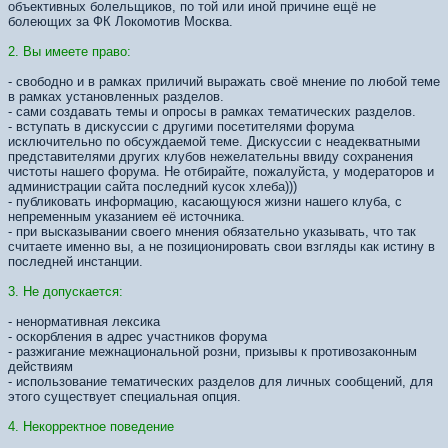
объективных болельщиков, по той или иной причине ещё не
болеющих за ФК Локомотив Москва.
2. Вы имеете право:
- свободно и в рамках приличий выражать своё мнение по любой теме
в рамках установленных разделов.
- сами создавать темы и опросы в рамках тематических разделов.
- вступать в дискуссии с другими посетителями форума
исключительно по обсуждаемой теме. Дискуссии с неадекватными
представителями других клубов нежелательны ввиду сохранения
чистоты нашего форума. Не отбирайте, пожалуйста, у модераторов и
администрации сайта последний кусок хлеба)))
- публиковать информацию, касающуюся жизни нашего клуба, с
непременным указанием её источника.
- при высказывании своего мнения обязательно указывать, что так
считаете именно вы, а не позиционировать свои взгляды как истину в
последней инстанции.
3. Не допускается:
- ненормативная лексика
- оскорбления в адрес участников форума
- разжигание межнациональной розни, призывы к противозаконным
действиям
- использование тематических разделов для личных сообщений, для
этого существует специальная опция.
4. Некорректное поведение