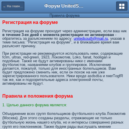
Форум UnitedSouth
← На главную
Правила форума
Регистрация на форуме
Регистрация на форуме проходит через администрацию, если ваш ник
в течение 3-ех дней с момента регистрации не активирован
-
обратитесь за разъяснением по адресу:
unitedsouth@mail.ru
, указав в
теме письма: "Регистрация на форуме", и в ближайшее время вам
разъяснят причину.
При регистрации не рекомендуется использовать ники, содержащие
fclm, ultras, red-green, 1923, Локомотив, Loko, fanat, hooligan и
подобные. Также не будут активированы ники с именами
футболистов, названиями клубов и группировок. Исключение
делается, пожалуй, только для иностранных болельщиков. Вам
будет предложено сменить ник, если он похож на ник уже
зарегистрированного пользователя. Ники вроде asdsdsa и rwerTоgfR
так же, как и подозрительные адреса электронной почты,
активированы не будут.
Правила и положения форума
1. Целью данного форума является:
Объединение всех групп болельщиков футбольного клуба Локомотив
(Москва). Для этого созданы разделы, отражающие не только
футбольную жизнь нашего клуба, но и интересы совершенно разных
групп его поклонников. Также будем рады выслушать мнение