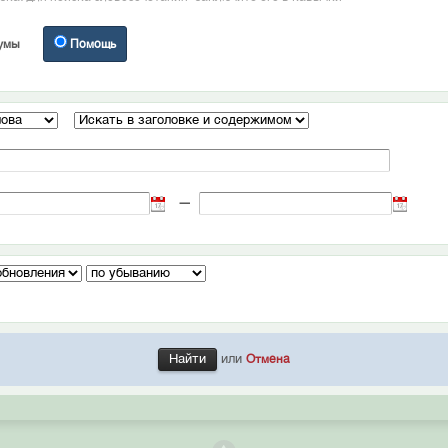
умы
Помощь
—
или
Отмена