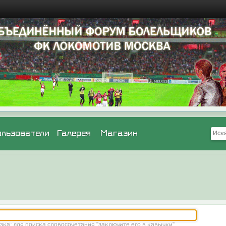
ользователи
Галерея
Магазин
зка: для поиска словосочетания "заключите его в кавычки"