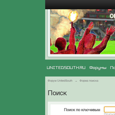
UNITEDSOUTH.RU
Форумы
П
Форум UnitedSouth
→
Форма поиска
Поиск
Поиск по ключевым
Подска