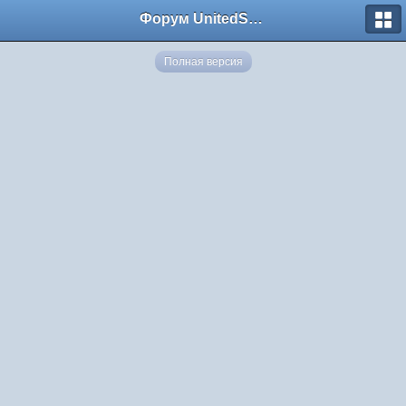
Форум UnitedSouth
Полная версия