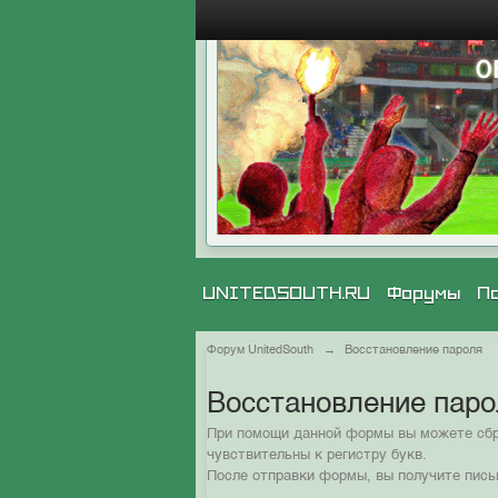
UNITEDSOUTH.RU
Форумы
П
Форум UnitedSouth
→
Восстановление пароля
Восстановление пар
При помощи данной формы вы можете сбро
чувствительны к регистру букв.
После отправки формы, вы получите пись