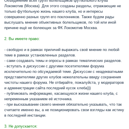
Объединение всех групп болельщиков футбольного клуба
Локомотив (Москва). Для этого созданы разделы, отражающие не
только футбольную жизнь нашего клуба, но и интересы
совершенно разных групп его поклонников. Также будем рады
выслушать мнение объективных болельщиков, по той или иной
причине ещё не болеющих за ФК Локомотив Москва.
2. Вы имеете право:
- свободно и в рамках приличий выражать своё мнение по любой
теме в рамках установленных разделов.
- сами создавать темы и опросы в рамках тематических разделов.
- вступать в дискуссии с другими посетителями форума
исключительно по обсуждаемой теме. Дискуссии с неадекватными
представителями других клубов нежелательны ввиду сохранения
чистоты нашего форума. Не отбирайте, пожалуйста, у модераторов
и администрации сайта последний кусок хлеба)))
- публиковать информацию, касающуюся жизни нашего клуба, с
непременным указанием её источника.
- при высказывании своего мнения обязательно указывать, что так
считаете именно вы, а не позиционировать свои взгляды как истину
в последней инстанции.
3. Не допускается: