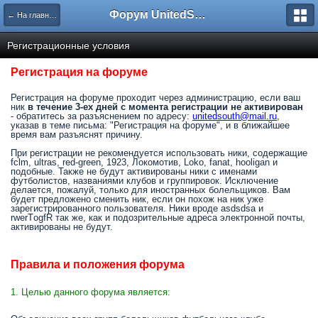
Форум UnitedSouth
← На главную
Регистрационные условия
Регистрация на форуме
Регистрация на форуме проходит через администрацию, если ваш
ник
в течение 3-ех дней с момента регистрации не активирован
- обратитесь за разъяснением по адресу:
unitedsouth@mail.ru
,
указав в теме письма: "Регистрация на форуме", и в ближайшее
время вам разъяснят причину.
При регистрации не рекомендуется использовать ники, содержащие
fclm, ultras, red-green, 1923, Локомотив, Loko, fanat, hooligan и
подобные. Также не будут активированы ники с именами
футболистов, названиями клубов и группировок. Исключение
делается, пожалуй, только для иностранных болельщиков. Вам
будет предложено сменить ник, если он похож на ник уже
зарегистрированного пользователя. Ники вроде asdsdsa и
rwerTоgfR так же, как и подозрительные адреса электронной почты,
активированы не будут.
Правила и положения форума
1. Целью данного форума является: