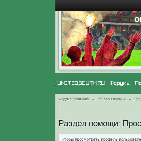
UNITEDSOUTH.RU
Форумы
П
Форум UnitedSouth
→
Разделы помощи
→
Раз
Раздел помощи: Про
Чтобы просмотреть профиль пользовате