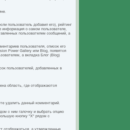
ине.
ли пользователь добавил его), рейтинг
же информация о самом пользователе,
тавленных пользователем сообщений, а
ментариев пользователя, список его
on Power Gallery или Blog, появятся
зователем, а вкладка Блог (Blog)
сок пользователей, добавленных в
ена область, где отображаются
ете удалить данный комментарий.
дом с ним галочку и выбрать опцию
ольшую кнопку "Х" рядом с
ут отображаться, а утвержденные