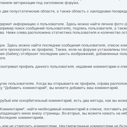
 панели авторизации под заголовком форума.
 две полустатические области, а также область с закладками посеред
держит информацию о пользователе. Здесь можно найти личное фото (ес
например поиск сообщений пользователя), подпись пользователя, а так
тва. Ниже слева расположена статистика пользователя и количество ос
ок. Здесь можно найти последние сообщения пользователя, список ком
ете просмотреть их профили). Также, если на форуме установлены Invisi
я (Gallery) отобразит последние шесть изображений, добавленных поль
оге.
сматривал профиль данного пользователя, недавние комментарии и спи
гих пользователях. Когда вы открываете их профили, справа располож
ку "Добавить комментарий", вы можете добавить ваш комментарий.
грубый или оскорбительный комментарий, есть два метода, как вы мож
Комментарии", найти необходимый комментарий в списке, поставить ря
ыпадающего меню внизу страницы. Во-вторых, вы можете нажать на неб
Последних комментариев..
 или не утвердить комментарии. Неутвержденные комментарии не буд