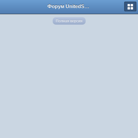
Форум UnitedSouth
Полная версия