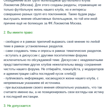
Объединение всех групп болельщиков футбольного клуба
Локомотив (Москва). Для этого созданы разделы, отражающие не
только футбольную жизнь нашего клуба, но и интересы
совершенно разных групп его поклонников. Также будем рады
выслушать мнение объективных болельщиков, по той или иной
причине ещё не болеющих за ФК Локомотив Москва.
2. Вы имеете право:
- свободно и в рамках приличий выражать своё мнение по любой
теме в рамках установленных разделов.
- сами создавать темы и опросы в рамках тематических разделов.
- вступать в дискуссии с другими посетителями форума
исключительно по обсуждаемой теме. Дискуссии с неадекватными
представителями других клубов нежелательны ввиду сохранения
чистоты нашего форума. Не отбирайте, пожалуйста, у модераторов
и администрации сайта последний кусок хлеба)))
- публиковать информацию, касающуюся жизни нашего клуба, с
непременным указанием её источника.
- при высказывании своего мнения обязательно указывать, что так
считаете именно вы, а не позиционировать свои взгляды как истину
в последней инстанции.
3. Не допускается: