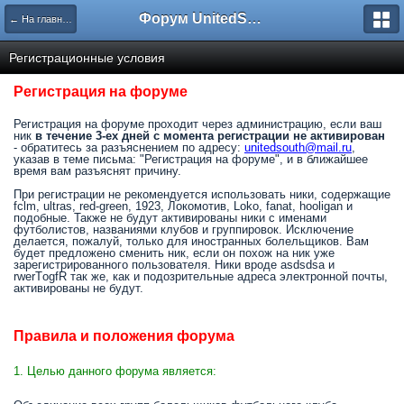
Форум UnitedSouth
← На главную
Регистрационные условия
Регистрация на форуме
Регистрация на форуме проходит через администрацию, если ваш
ник
в течение 3-ех дней с момента регистрации не активирован
- обратитесь за разъяснением по адресу:
unitedsouth@mail.ru
,
указав в теме письма: "Регистрация на форуме", и в ближайшее
время вам разъяснят причину.
При регистрации не рекомендуется использовать ники, содержащие
fclm, ultras, red-green, 1923, Локомотив, Loko, fanat, hooligan и
подобные. Также не будут активированы ники с именами
футболистов, названиями клубов и группировок. Исключение
делается, пожалуй, только для иностранных болельщиков. Вам
будет предложено сменить ник, если он похож на ник уже
зарегистрированного пользователя. Ники вроде asdsdsa и
rwerTоgfR так же, как и подозрительные адреса электронной почты,
активированы не будут.
Правила и положения форума
1. Целью данного форума является: