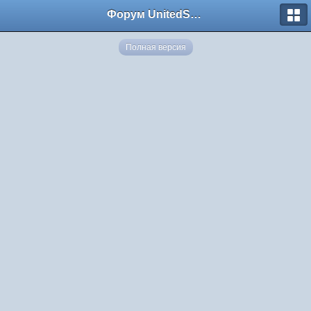
Форум UnitedSouth
Полная версия