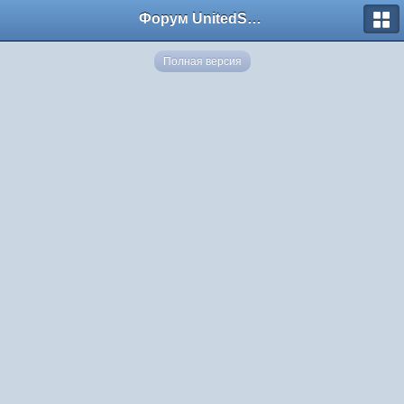
Форум UnitedSouth
Полная версия