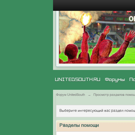
UNITEDSOUTH.RU
Форумы
П
Форум UnitedSouth
→
Просмотр разделов помо
Выберите интересующий вас раздел помощ
Разделы помощи