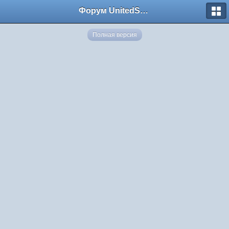
Форум UnitedSouth
Полная версия